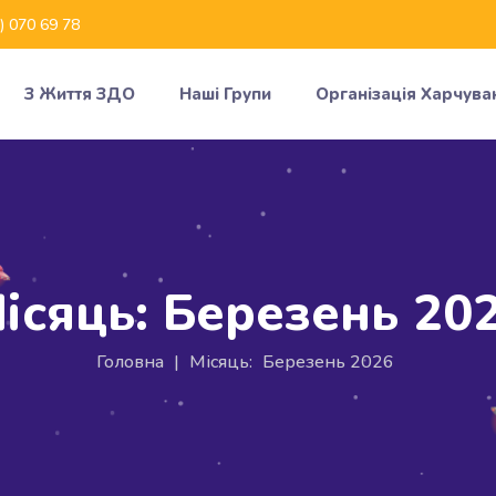
) 070 69 78
З Життя ЗДО
Наші Групи
Організація Харчува
ісяць:
Березень 20
Головна
|
Місяць:
Березень 2026