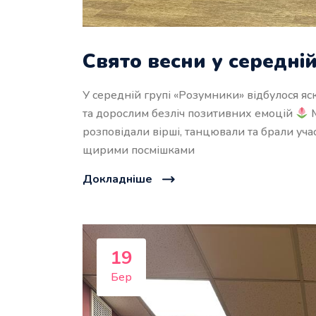
Свято весни у середні
У середній групі «Розумники» відбулося яск
та дорослим безліч позитивних емоцій
М
розповідали вірші, танцювали та брали учас
щирими посмішками
Докладніше
19
Бер