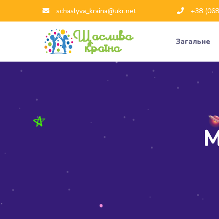
schaslyva_kraina@ukr.net
+38 (068
Загальне
М