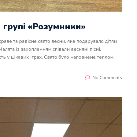
й групі «Розумники»
раве та радісне свято весни, яке подарувало дітям
алята із захопленням співали весняні пісні,
ть у цікавих іграх. Свято було наповнене теплом,
No Comments