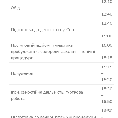
12:10
Обід
–
12:40
12:40
Підготовка до денного сну. Сон
–
15:00
Поступовий підйом, гімнастика
15:00
пробудження, оздоровчі заходи, гігієнічні
–
процедури
15:15
15:15
Полуденок
–
15:30
15:30
Ігри, самостійна діяльність, гурткова
–
робота.
16:50
16:50
Підготовка до вечері, гігієнічні процедури
–