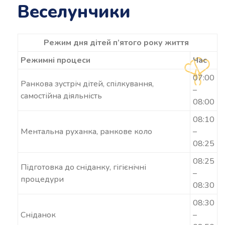
Веселунчики
Режим дня дітей п’ятого року життя
Режимні процеси
Час
07:00
Ранкова зустріч дітей, спілкування,
–
самостійна діяльність
08:00
08:10
Ментальна руханка, ранкове коло
–
08:25
08:25
Підготовка до сніданку, гігієнічні
–
процедури
08:30
08:30
Сніданок
–