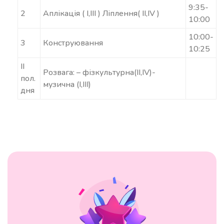
9:35-
2
Аплікація ( I,III ) Ліплення( II,IV )
10:00
10:00-
3
Конструювання
10:25
II
Розвага: – фізкультурна(II,IV)-
пол.
музична (I,III)
дня