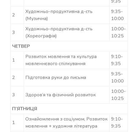
9:35
Художньо-продуктивна д-сть
9:35-
2
(Музична)
10:00
Художньо-продуктивна д-сть
10:00-
3
(Хореографія)
10:25
ЧЕТВЕР
Розвиток мовлення та культура
9:10-
1
мовленнєвого спілкування
9:35
9:35-
2
Підготовка руки до письма
10:00
10:00-
3
Здоров’я та фізичний розвиток
10:25
П’ЯТНИЦЯ
Ознайомлення з соціумом, Розвиток
9:10-
1
мовлення + художня література
9:35