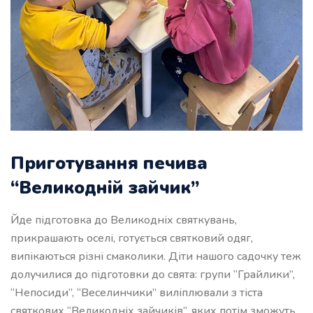
Приготування печива
“Великодній зайчик”
Йде підготовка до Великодніх святкувань,
прикрашають оселі, готується святковий одяг,
випікаються різні смаколики. Діти нашого садочку теж
долучилися до підготовки до свята: групи “Грайлики”,
“Непосиди”, “Веселинчики” виліплювали з тіста
святкових “Великодніх зайчиків”, яких потім зможуть