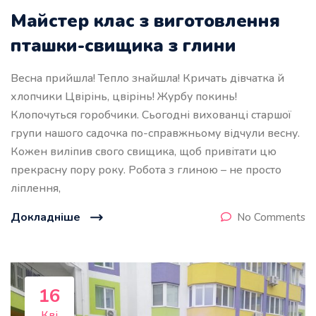
Майстер клас з виготовлення
пташки-свищика з глини
Весна прийшла! Тепло знайшла! Кричать дівчатка й
хлопчики Цвірінь, цвірінь! Журбу покинь!
Клопочуться горобчики. Сьогодні вихованці старшої
групи нашого садочка по-справжньому відчули весну.
Кожен виліпив свого свищика, щоб привітати цю
прекрасну пору року. Робота з глиною – не просто
ліплення,
Докладніше
No Comments
16
Кві